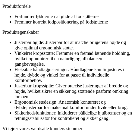
Produktfordele
Forhindrer fødderne i at glide af fodstøtterne
Fremmer korrekt fodpositionering på fodstøtterne
Produktegenskaber
Justerbar højde: Justerbar for at matche brugerens højde og
give optimal ergonomisk støtte.
Vinkelret kropsstøtte: Fremmer en fremad-lænende holdning,
hvilket opmuntrer til en naturlig og afbalanceret
gangbevægelse.
Fleksible håndtagjusteringer: Håndtagene kan finjusteres i
højde, dybde og vinkel for at passe til individuelle
komfortbehov.
Justerbar kropsstøtte: Giver præcise justeringer af bredde og
højde, hvilket sikrer en sikker og støttende pasform omkring
torsoen.
Ergonomisk sædesign: Anatomisk kontureret og
dybdejusterbar for maksimal komfort under hvile eller brug.
Sikkerhedsfunktioner: Inkluderer pålidelige hjulbremser og en
retningsstabilisator for kontrolleret og sikker gang.
Vi fejrer vores værdsatte kunders stemmer