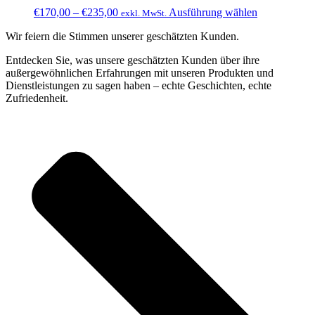
Preisspanne:
Dieses
€
170,00
–
€
235,00
Ausführung wählen
exkl. MwSt.
€170,00
Produkt
Wir feiern die Stimmen unserer geschätzten Kunden.
bis
weist
€235,00
mehrere
Entdecken Sie, was unsere geschätzten Kunden über ihre
Varianten
außergewöhnlichen Erfahrungen mit unseren Produkten und
auf.
Dienstleistungen zu sagen haben – echte Geschichten, echte
Die
Zufriedenheit.
Optionen
können
auf
der
Produktseite
gewählt
werden