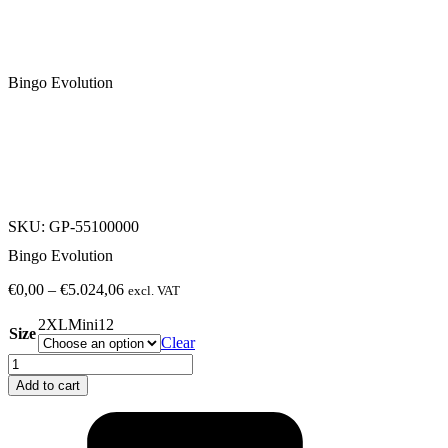
Bingo Evolution
SKU: GP-55100000
Bingo Evolution
€
0,00
–
€
5.024,06
Price
excl. VAT
range:
2XL
Mini
1
2
€0,00
Size
Clear
through
€5.024,06
Bingo
Evolution
Add to cart
quantity