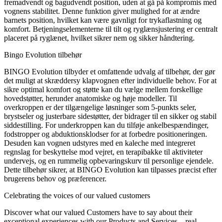
fremadvendt og bagudvendt position, uden at gå på kompromis med
vognens stabilitet. Denne funktion giver mulighed for at ændre
barnets position, hvilket kan være gavnligt for trykaflastning og
komfort. Betjeningselementerne til tilt og ryglænsjustering er centralt
placeret på ryglænet, hvilket sikrer nem og sikker håndtering.
Bingo Evolution tilbehør
BINGO Evolution tilbyder et omfattende udvalg af tilbehør, der gør
det muligt at skræddersy klapvognen efter individuelle behov. For at
sikre optimal komfort og støtte kan du vælge mellem forskellige
hovedstøtter, herunder anatomiske og høje modeller. Til
overkroppen er der tilgængelige løsninger som 5-punkts seler,
brystseler og justerbare sidestøtter, der bidrager til en sikker og stabil
siddestilling. For underkroppen kan du tilføje ankelbespændinger,
fodstropper og abduktionsklodser for at forbedre positioneringen.
Desuden kan vognen udstyres med en kaleche med integreret
regnslag for beskyttelse mod vejret, en terapibakke til aktiviteter
undervejs, og en rummelig opbevaringskurv til personlige ejendele.
Dette tilbehør sikrer, at BINGO Evolution kan tilpasses præcist efter
brugerens behov og præferencer.
Celebrating the voices of our valued customers
Discover what our valued Customers have to say about their
exceptional experiences with our Products and Services – real