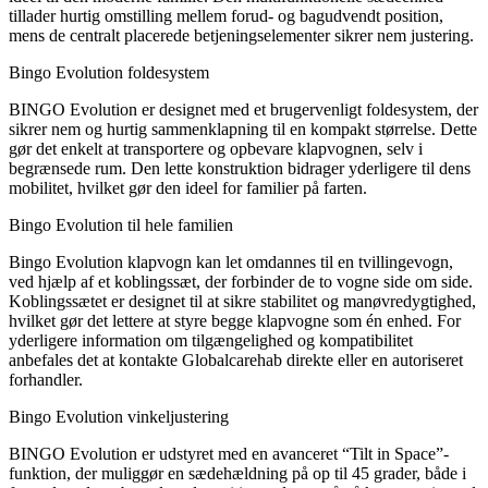
tillader hurtig omstilling mellem forud- og bagudvendt position,
mens de centralt placerede betjeningselementer sikrer nem justering.
Bingo Evolution foldesystem
BINGO Evolution er designet med et brugervenligt foldesystem, der
sikrer nem og hurtig sammenklapning til en kompakt størrelse. Dette
gør det enkelt at transportere og opbevare klapvognen, selv i
begrænsede rum. Den lette konstruktion bidrager yderligere til dens
mobilitet, hvilket gør den ideel for familier på farten.
Bingo Evolution til hele familien
Bingo Evolution klapvogn kan let omdannes til en tvillingevogn,
ved hjælp af et koblingssæt, der forbinder de to vogne side om side.
Koblingssætet er designet til at sikre stabilitet og manøvredygtighed,
hvilket gør det lettere at styre begge klapvogne som én enhed. For
yderligere information om tilgængelighed og kompatibilitet
anbefales det at kontakte Globalcarehab direkte eller en autoriseret
forhandler.
Bingo Evolution vinkeljustering
BINGO Evolution er udstyret med en avanceret “Tilt in Space”-
funktion, der muliggør en sædehældning på op til 45 grader, både i